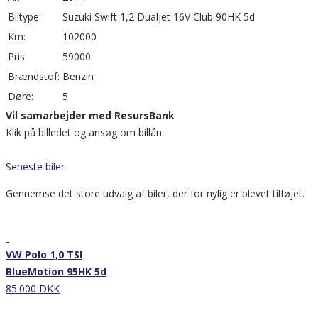
Biltype:
Suzuki Swift 1,2 Dualjet 16V Club 90HK 5d
Km:
102000
Pris:
59000
Brændstof:
Benzin
Døre:
5
Vil samarbejder med ResursBank
Klik på billedet og ansøg om billån:
Seneste biler
Gennemse det store udvalg af biler, der for nylig er blevet tilføjet.
Nyhed
VW Polo 1,0 TSI
BlueMotion 95HK 5d
85.000 DKK
Nyhed