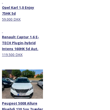
Opel Karl 1,0 Enjoy
75HK 5d
59.000 DKK
Nyhed
Renault Captur 1,6 E-
TECH Plugin-hybrid
Intens 160HK 5d Aut.
119.500 DKK
Nyhed
Peugeot 5008 Allure
Bluehdi 130 Suv 7sæder