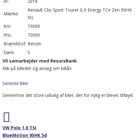
År:
2018
Renault Clio Sport Tourer 0,9 Energy TCe Zen 90HK
Mærke:
Stc
Km:
73000
Pris:
72000
Brændstof:
Benzin
Døre:
5
Vil samarbejder med ResursBank
Klik på billedet og ansøg om billån:
Seneste biler
Gennemse det store udvalg af biler, der for nylig er blevet tilføjet.
Nyhed
VW Polo 1,0 TSI
BlueMotion 95HK 5d