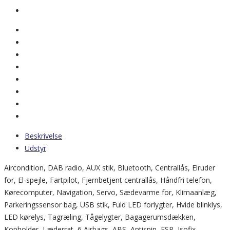
Beskrivelse
Udstyr
Aircondition, DAB radio, AUX stik, Bluetooth, Centrallås, Elruder
for, El-spejle, Fartpilot, Fjernbetjent centrallås, Håndfri telefon,
Kørecomputer, Navigation, Servo, Sædevarme for, Klimaanlæg,
Parkeringssensor bag, USB stik, Fuld LED forlygter, Hvide blinklys,
LED kørelys, Tagræling, Tågelygter, Bagagerumsdækken,
Kopholder, Læderrat, 6 Airbags, ABS, Antispin, ESP, Isofix,