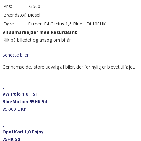
Pris:
73500
Brændstof:
Diesel
Døre:
Citroën C4 Cactus 1,6 Blue HDi 100HK
Vil samarbejder med ResursBank
Klik på billedet og ansøg om billån:
Seneste biler
Gennemse det store udvalg af biler, der for nylig er blevet tilføjet.
Nyhed
VW Polo 1,0 TSI
BlueMotion 95HK 5d
85.000 DKK
Nyhed
Opel Karl 1,0 Enjoy
75HK 5d