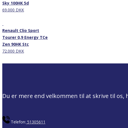
Sky 100HK 5d
69.000 DKK
Nyhed
Renault Clio Sport
Tourer 0,9 Energy TCe
Zen 90HK Stc
72.000 DKK
Har du spørgsmål?
Du er mere end velkommen til at skrive til os, 
Telefon:
51305611