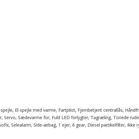
pejle, El-spejle med varme, Fartpilot, Fjernbetjent centrallås, Håndf
 Servo, Sædevarme for, Fuld LED forlygter, Tagræling, Tonede ruder, 
fix, Selealarm, Side-airbag, 1 ejer, 6 gear, Diesel partikelfilter, Ikke